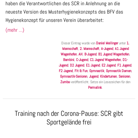
haben die Verantwortlichen des SCR in Anlehnung an die
neueste Version des Musterhygienekonzepts des BFV das
Hygienekonzept für unseren Verein überarbeitet:
(mehr …)
Dieser Eintrag wurde von
Daniel Meilinger
unter
1.
Mannschaft
,
2. Mannschaft
,
A-Jugend
,
A1 Jugend
Wagenhofen
,
AH
,
B-Jugend
,
B1 Jugend Wagenhofen
,
Bambini
,
C-Jugend
,
C1 Jugend Wagenhofen
,
D1-
Jugend
,
D2 Jugend
,
E1 Jugend
,
E2 Jugend
,
F1 Jugend
,
F2 Jugend
,
Fit & Fun
,
Gymnastik
,
Gymnastik Damen
,
Gymnastik-Senioren
,
Jugend
,
Kinderturnen
,
Senioren
,
Zumba
veröffentlicht. Setze ein Lesezeichen für den
Permalink
.
Training nach der Corona-Pause: SCR gibt
Sportgelände frei