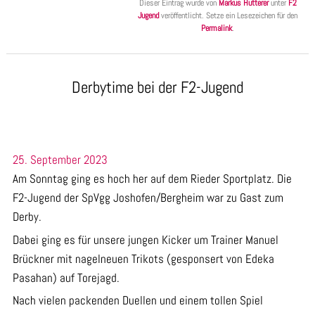
Dieser Eintrag wurde von
Markus Hutterer
unter
F2
Jugend
veröffentlicht. Setze ein Lesezeichen für den
Permalink
.
Derbytime bei der F2-Jugend
25. September 2023
Am Sonntag ging es hoch her auf dem Rieder Sportplatz. Die
F2-Jugend der SpVgg Joshofen/Bergheim war zu Gast zum
Derby.
Dabei ging es für unsere jungen Kicker um Trainer Manuel
Brückner mit nagelneuen Trikots (gesponsert von Edeka
Pasahan) auf Torejagd.
Nach vielen packenden Duellen und einem tollen Spiel