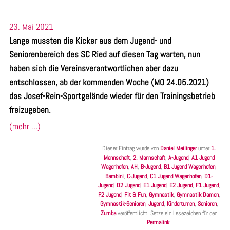
23. Mai 2021
Lange mussten die Kicker aus dem Jugend- und
Seniorenbereich des SC Ried auf diesen Tag warten, nun
haben sich die Vereinsverantwortlichen aber dazu
entschlossen, ab der kommenden Woche (MO 24.05.2021)
das Josef-Rein-Sportgelände wieder für den Trainingsbetrieb
freizugeben.
(mehr …)
Dieser Eintrag wurde von
Daniel Meilinger
unter
1.
Mannschaft
,
2. Mannschaft
,
A-Jugend
,
A1 Jugend
Wagenhofen
,
AH
,
B-Jugend
,
B1 Jugend Wagenhofen
,
Bambini
,
C-Jugend
,
C1 Jugend Wagenhofen
,
D1-
Jugend
,
D2 Jugend
,
E1 Jugend
,
E2 Jugend
,
F1 Jugend
,
F2 Jugend
,
Fit & Fun
,
Gymnastik
,
Gymnastik Damen
,
Gymnastik-Senioren
,
Jugend
,
Kinderturnen
,
Senioren
,
Zumba
veröffentlicht. Setze ein Lesezeichen für den
Permalink
.