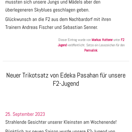
mussten sich unsere Jungs und Mädels aber den
überlegeneren Skyblues geschlagen geben.
Glückwunsch an die F2 aus dem Nachbardorf mit ihren
Trainern Andreas Fischer und Sebastian Senner.
Dieser Eintrag wurde von
Markus Hutterer
unter
F2
Jugend
veröffentlicht. Setze ein Lesezeichen für den
Permalink
.
Neuer Trikotsatz von Edeka Pasahan für unsere
F2-Jugend
25. September 2023
Strahlende Gesichter unserer Kleinsten am Wochenende!
Pünktlich zur neuen Saison wurde unsere F2-Jugend von