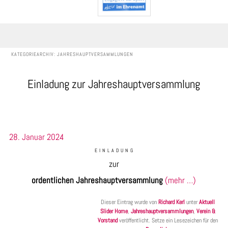
KATEGORIEARCHIV:
JAHRESHAUPTVERSAMMLUNGEN
Einladung zur Jahreshauptversammlung
28. Januar 2024
E I N L A D U N G
zur
ordentlichen Jahreshauptversammlung
(mehr …)
Dieser Eintrag wurde von
Richard Kerl
unter
Aktuell
Slider Home
,
Jahreshauptversammlungen
,
Verein &
Vorstand
veröffentlicht. Setze ein Lesezeichen für den