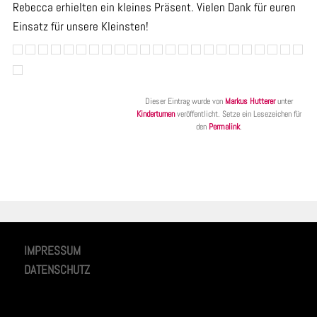
Rebecca erhielten ein kleines Präsent. Vielen Dank für euren
Einsatz für unsere Kleinsten!
Dieser Eintrag wurde von
Markus Hutterer
unter
Kinderturnen
veröffentlicht. Setze ein Lesezeichen für
den
Permalink
.
IMPRESSUM
DATENSCHUTZ