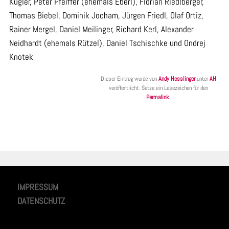
Kugler, Peter Pfeiffer (ehemals Eberl), Florian Riedlberger,
Thomas Biebel, Dominik Jocham, Jürgen Friedl, Olaf Ortiz,
Rainer Mergel, Daniel Meilinger, Richard Kerl, Alexander
Neidhardt (ehemals Rützel), Daniel Tschischke und Ondrej
Knotek
Dieser Eintrag wurde von
Andy Hesslinger
unter
AH
veröffentlicht. Setze ein Lesezeichen für den
Permalink
.
IMPRESSUM
DATENSCHUTZ