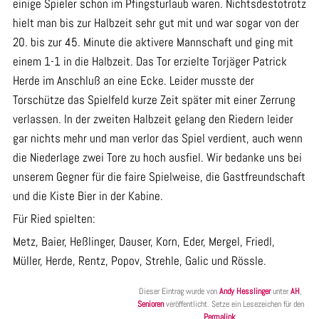
einige Spieler schon im Pfingsturlaub waren. Nichtsdestotrotz
hielt man bis zur Halbzeit sehr gut mit und war sogar von der
20. bis zur 45. Minute die aktivere Mannschaft und ging mit
einem 1-1 in die Halbzeit. Das Tor erzielte Torjäger Patrick
Herde im Anschluß an eine Ecke. Leider musste der
Torschütze das Spielfeld kurze Zeit später mit einer Zerrung
verlassen. In der zweiten Halbzeit gelang den Riedern leider
gar nichts mehr und man verlor das Spiel verdient, auch wenn
die Niederlage zwei Tore zu hoch ausfiel. Wir bedanke uns bei
unserem Gegner für die faire Spielweise, die Gastfreundschaft
und die Kiste Bier in der Kabine.
Für Ried spielten:
Metz, Baier, Heßlinger, Dauser, Korn, Eder, Mergel, Friedl,
Müller, Herde, Rentz, Popov, Strehle, Galic und Rössle.
Dieser Eintrag wurde von
Andy Hesslinger
unter
AH
,
Senioren
veröffentlicht. Setze ein Lesezeichen für den
Permalink
.