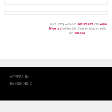
Dieser Eintrag wurde von
Christoph Eder
unter
Verein
& Vorstand
veröffentlicht. Setze ein Lesezeichen für
den
Permalink
.
IMPRESSUM
DATENSCHUTZ