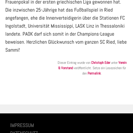
Frauenpokal in der ersten griechischen Liga gewonnen hat.
Die inzwischen 25-Jährige hat das Fußballspiel in Ried
angefangen, ehe die Innenverteidigerin über die Stationen FC
Ingolstadt, Universität Mississippi, LASK Linz in Thessaloniki
landete. PAOK darf sich somit in der Champions-League
beweisen. Herzlichen Glückwunsch vom ganzen SC Ried, liebe
Sammi!
Dieser Eintrag wurde von
Christoph Eder
unter
Verein
& Vorstand
veröffentlicht. Setze ein Lesezeichen für
den
Permalink
.
IMPRESSUM