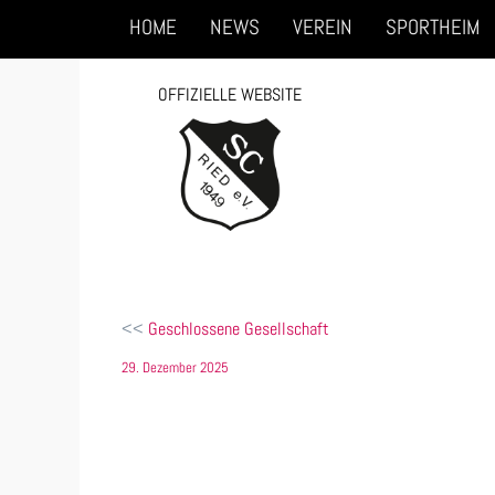
Hauptmenü
Zum
HOME
NEWS
VEREIN
SPORTHEIM
primären
OFFIZIELLE WEBSITE
Inhalt
springen
Beitragsnavigation
Geschlossene Gesellschaft
29. Dezember 2025