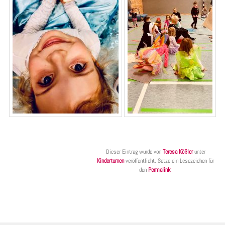
Dieser Eintrag wurde von
Teresa Kößler
unter
Kinderturnen
veröffentlicht. Setze ein Lesezeichen für
den
Permalink
.