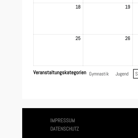
18
18.
19
19.
Mai
Mai
2026
202
25
25.
26
26.
Mai
Mai
2026
202
Veranstaltungskategorien
Gymnastik
Jugend
S
IMPRESSUM
DATENSCHUTZ