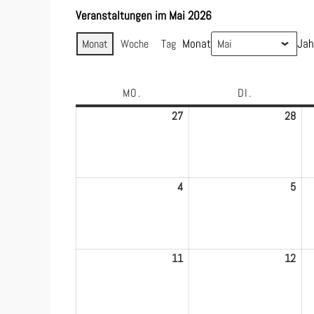
Veranstaltungen im Mai 2026
Monat
Jah
Monat
Woche
Tag
MO.
MONTAG
DI.
DIENSTAG
27
27.
28
28.
April
Apri
2026
202
4
4.
5
5.
Mai
Mai
2026
202
11
11.
12
12.
Mai
Mai
2026
202