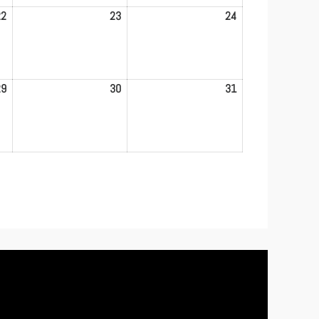
22
22.
23
23.
24
24.
Mai
Mai
Mai
2026
2026
2026
29
29.
30
30.
31
31.
Mai
Mai
Mai
2026
2026
2026