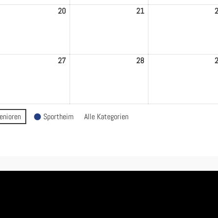
20
20.
21
21.
Mai
Mai
6
2026
2026
27
27.
28
28.
Mai
Mai
6
2026
2026
enioren
Sportheim
Alle Kategorien