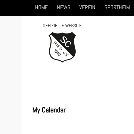
Hauptmenü
Zum
HOME
NEWS
VEREIN
SPORTHEIM
primären
OFFIZIELLE WEBSITE
Inhalt
springen
My Calendar