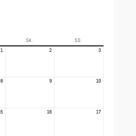
AG
SA.
SAMSTAG
SO.
SONNTAG
1
1.
2
2.
3
3.
Mai
Mai
Mai
2026
2026
2026
8
8.
9
9.
10
10.
Mai
Mai
Mai
2026
2026
2026
15
15.
16
16.
17
17.
Mai
Mai
Mai
2026
2026
2026