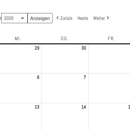
r
Zurück
Heute
Weiter
MI.
MITTWOCH
DO.
DONNERSTAG
FR.
FREIT
29
29.
30
30.
l
April
April
6
2026
2026
6
6.
7
7.
Mai
Mai
6
2026
2026
13
13.
14
14.
Mai
Mai
6
2026
2026